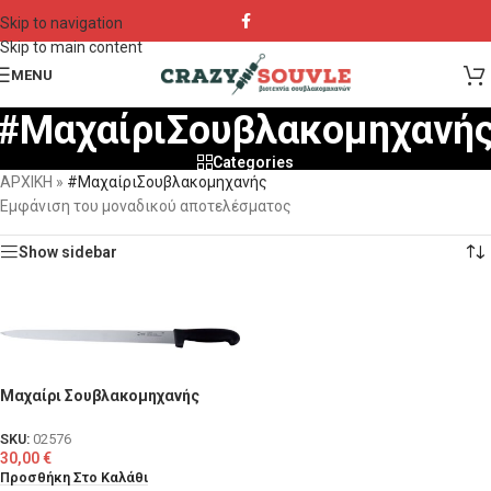
Skip to navigation
Skip to main content
MENU
#ΜαχαίριΣουβλακομηχανή
Categories
ΑΡΧΙΚΗ
»
#ΜαχαίριΣουβλακομηχανής
Εμφάνιση του μοναδικού αποτελέσματος
Show sidebar
Μαχαίρι Σουβλακομηχανής
SKU:
02576
30,00
€
Προσθήκη Στο Καλάθι