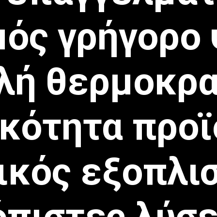
μός γρήγορο
λή θερμοκρα
ικότητα προ
ικός εξοπλι
όπιστες λύσε