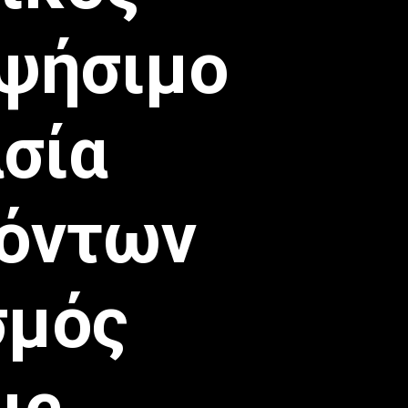
 ψήσιμο
σία
ϊόντων
σμός
ις