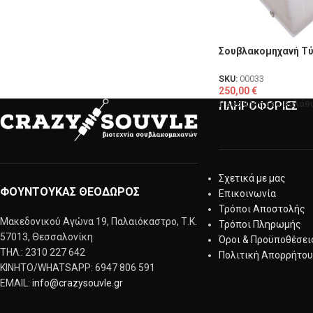
Σουβλακομηχανή Τύ
SKU:
00033
250,00
€
Προσθήκη Στο Καλάθι
ΠΛΗΡΟΦΟΡΙΕΣ
Σχετικά με μας
ΦΟΥΝΤΟΥΚΑΣ ΘΕΟΔΩΡΟΣ
Επικοινωνία
Τρόποι Αποστολής
Μακεδονικού Αγώνα 19, Παλαιόκαστρο, Τ.Κ.
Τρόποι Πληρωμής
57013, Θεσσαλονίκη
Όροι & Προϋποθέσει
ΤΗΛ.: 2310 227 642
Πολιτική Απορρήτου
KINΗΤΟ/WHATSAPP: 6947 806 591
EMAIL:
info@crazysouvle.gr