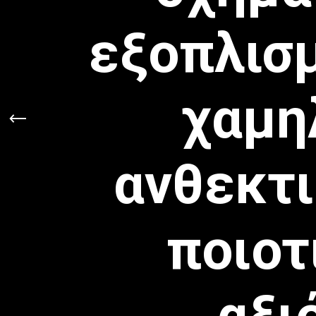
εξοπλισ
χαμη
ανθεκτ
ποιοτ
αξι