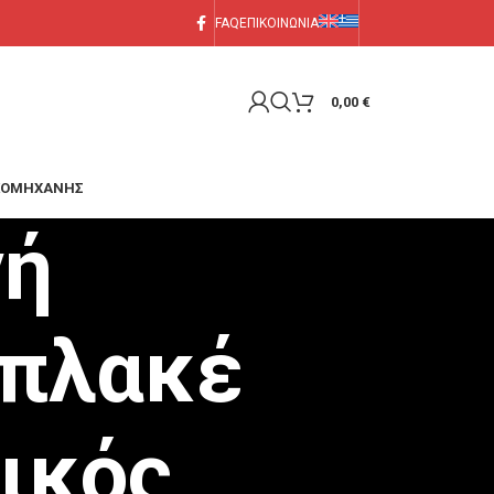
FAQ
ΕΠΙΚΟΙΝΩΝΙΑ
0,00
€
ΑΚΟΜΗΧΑΝΗΣ
νή
 πλακέ
ικός