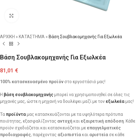
Click to enlarge
ΑΡΧΙΚΗ
»
ΚΑΤΑΣΤΗΜΑ
»
Βάση Σουβλακομηχανής Για Εξωλκέα
Βάση Σουβλακομηχανής Για Εξωλκέα
81,01
€
100% κατασκευασμένο προϊόν
στο εργοστάσιό μας!
Η
βάση σουβλακομηχανής
μπορεί να χρησιμοποιηθεί σε όλες τις
μηχανές μας, ώστε η μηχανή να δουλέψει μαζί με τον
εξωλκέα
μας!
Τα
προϊόντα
μας κατασκευάζονται με τα υψηλότερα πρότυπα
ποιότητας, εξασφαλίζοντας
αντοχή
και
εξαιρετική απόδοση
. Κάθε
προϊόν σχεδιάζεται και κατασκευάζεται με
επαγγελματικές
προδιαγραφές
, παρέχοντας
αξιοπιστία
και
αριστεία
σε κάθε