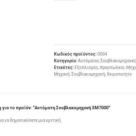
Κωδικός προϊόντος:
0004
Κατηγορία:
Αυτόματες Σουβλακομηχανέ
Ετικέτες:
Εξοπλισμός
,
Κρεοπωλείο
,
Μηχ
Μηχανή
,
Σουβλακομηχανή
,
Χειροποίητο
η για το προϊόν: “Αυτόματη Σουβλακομηχανή SM7000”
ια να δημοσιεύσετε μια κριτική.