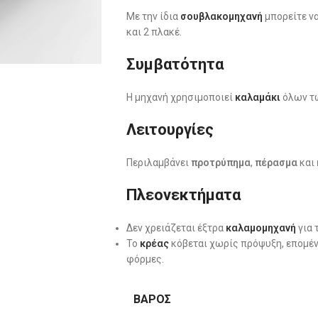
Με την ίδια
σουβλακομηχανή
μπορείτε να
και 2 πλακέ.
Συμβατότητα
Η μηχανή χρησιμοποιεί
καλαμάκι
όλων τω
Λειτουργίες
Περιλαμβάνει
προτρύπημα
,
πέρασμα
και
Πλεονεκτήματα
Δεν χρειάζεται έξτρα
καλαμομηχανή
για 
Το
κρέας
κόβεται χωρίς πρόψυξη, επομέν
φόρμες.
ΒΆΡΟΣ