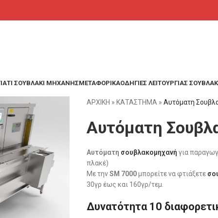
ΓΙΑΤΊ ΣΟΥΒΛΆΚΙ ΜΗΧΑΝΉΣ
ΜΕΤΑΦΟΡΙΚΑ
ΟΔΗΓΙΕΣ ΛΕΙΤΟΥΡΓΙΑΣ ΣΟΥΒΛ
ΑΡΧΙΚΗ
»
ΚΑΤΑΣΤΗΜΑ
»
Αυτόματη Σουβλ
Αυτόματη Σουβλ
Αυτόματη
σουβλακομηχανή
για παραγω
πλακέ)
Με την
SM 7000
μπορείτε να φτιάξετε
σο
30γρ έως και 160γρ/τεμ.
Δυνατότητα 10 διαφορετ