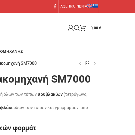
FAQ
ΕΠΙΚΟΙΝΩΝΙΑ
0,00
€
ΑΚΟΜΗΧΑΝΗΣ
ακομηχανή SM7000
ακομηχανή SM7000
γή όλων των τύπων
σουβλακίων
(τετράγωνο,
υβλάκι
όλων των τύπων και γραμμαρίων, από
ικών φορμάτ